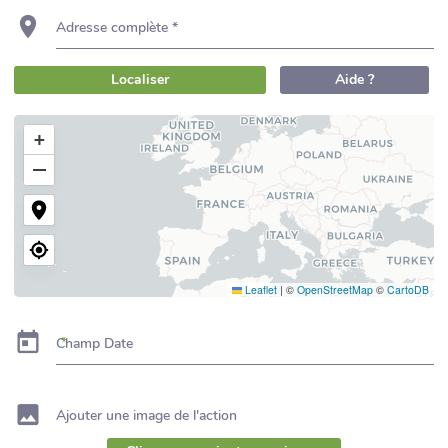
Adresse complète *
Localiser
Aide ?
+
−
Leaflet
|
©
OpenStreetMap
©
CartoDB
Champ Date
Ajouter une image de l'action